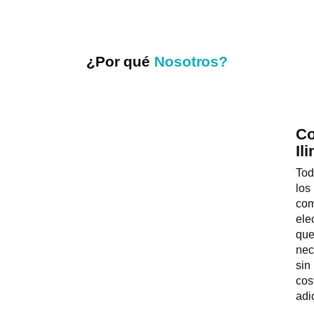
¿Por qué
Nosotros?
Co
Il
Tod
los
com
ele
qu
nec
sin
cos
adi