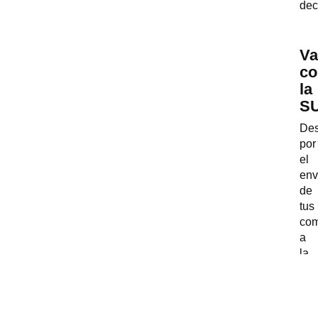
dec
Va
co
la
S
Des
por
el
env
de
tus
com
a
la
SU